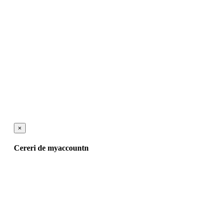
×
Cereri de myaccountn