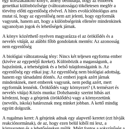
egy korszakalkotó könyv, amely bemutatja, hogy az emberek
genetikai különbözősége (változatossága) tökéletesen megfér a
törvény előtti egyenlőség elvével. A híres evolúcióbiológus arra
mutat rá, hogy az egyenlőség nem azt jelenti, hogy egyformák
vagyunk, hanem azt, hogy a különbségeink ellenére mindenkinek
ugyanolyan jogok és lehetőségek járnak.
A könyv közérthető nyelven magyarázza el az öröklődés és a
nevelés vitáját, az alábbi főbb gondolatok mentén: Az azonosság
nem egyenlőség
A biológiai változatosság tény: Nincs két teljesen egyforma ember
(kivéve az egypetéjű ikreket). Különbözik a magasságunk, a
hajszínünk, a tehetségünk és a belső tulajdonságaink is. Az
egyenlőség egy etikai jog: Az egyenlőség nem biológiai adottság,
hanem egy társadalmi döntés. Az emberi jogok azért járnak
mindenkinek, mert emberek vagyunk, nem pedig azért, mert
egyformák lennénk. Öröklődés vagy környezet? (A természet és
nevelés vitája) Közös munka: Dobzhansky szerint hibás azt
kérdezni, hogy a génjeink (öröklődés) vagy a környezetünk
(nevelés, iskola) határoznak meg minket jobban. A kettő mindig
együtt dolgozik.
A rugalmas keret: A génjeink adnak egy alapvető keretet (ezt hívják
reakciónormának), de az, hogy ezen belül kiből mi lesz, a
környezeten és a lehetőségeken múlik. Miért fontos a sokszínűség a