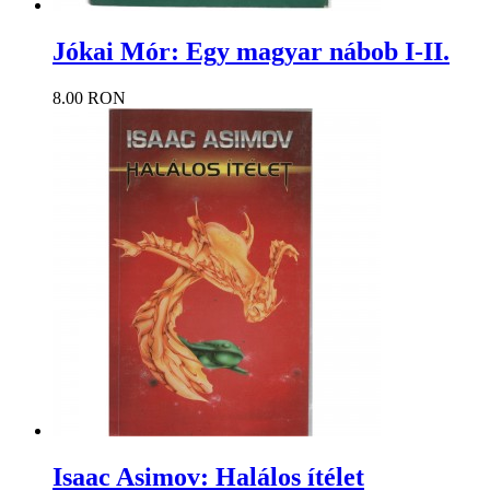
Jókai Mór: Egy magyar nábob I-II.
8.00 RON
Isaac Asimov: Halálos ítélet