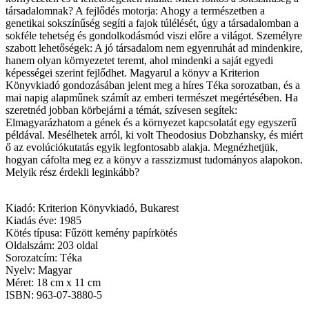
társadalomnak? A fejlődés motorja: Ahogy a természetben a
genetikai sokszínűség segíti a fajok túlélését, úgy a társadalomban a
sokféle tehetség és gondolkodásmód viszi előre a világot. Személyre
szabott lehetőségek: A jó társadalom nem egyenruhát ad mindenkire,
hanem olyan környezetet teremt, ahol mindenki a saját egyedi
képességei szerint fejlődhet. Magyarul a könyv a Kriterion
Könyvkiadó gondozásában jelent meg a híres Téka sorozatban, és a
mai napig alapműnek számít az emberi természet megértésében. Ha
szeretnéd jobban körbejárni a témát, szívesen segítek:
Elmagyarázhatom a gének és a környezet kapcsolatát egy egyszerű
példával. Mesélhetek arról, ki volt Theodosius Dobzhansky, és miért
ő az evolúciókutatás egyik legfontosabb alakja. Megnézhetjük,
hogyan cáfolta meg ez a könyv a rasszizmust tudományos alapokon.
Melyik rész érdekli leginkább?
Kiadó: Kriterion Könyvkiadó, Bukarest
Kiadás éve: 1985
Kötés típusa: Fűzött kemény papírkötés
Oldalszám: 203 oldal
Sorozatcím: Téka
Nyelv: Magyar
Méret: 18 cm x 11 cm
ISBN: 963-07-3880-5