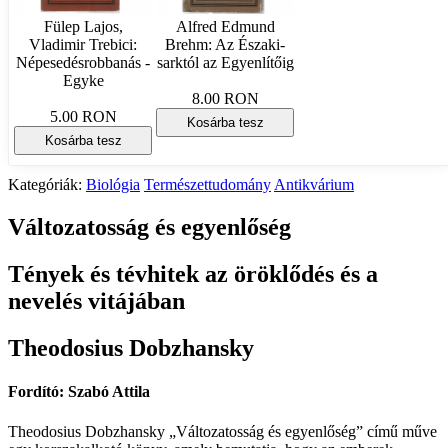
Fülep Lajos,
Alfred Edmund
Vladimir Trebici:
Brehm: Az Északi-
Népesedésrobbanás -
sarktól az Egyenlítőig
Egyke
8.00 RON
5.00 RON
Kosárba tesz
Kosárba tesz
Kategóriák:
Biológia
Természettudomány
Antikvárium
Változatosság és egyenlőség
Tények és tévhitek az öröklődés és a
nevelés vitájában
Theodosius Dobzhansky
Fordító: Szabó Attila
Theodosius Dobzhansky „Változatosság és egyenlőség” című műve