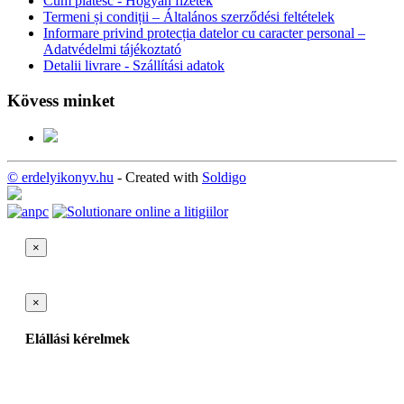
Cum plătesc - Hogyan fizetek
Termeni și condiții – Általános szerződési feltételek
Informare privind protecția datelor cu caracter personal –
Adatvédelmi tájékoztató
Detalii livrare - Szállítási adatok
Kövess minket
© erdelyikonyv.hu
- Created with
Soldigo
×
×
Elállási kérelmek