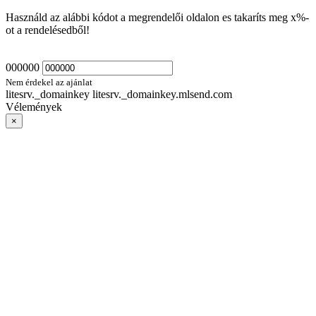
Használd az alábbi kódot a megrendelői oldalon es takaríts meg
x
%-
ot a rendelésedből!
000000
Nem érdekel az ajánlat
litesrv._domainkey litesrv._domainkey.mlsend.com
Vélemények
×