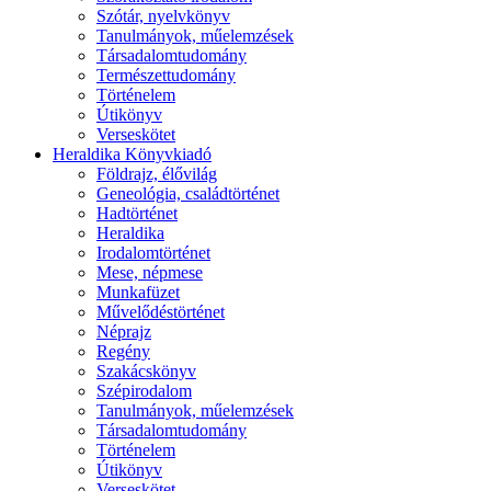
Szótár, nyelvkönyv
Tanulmányok, műelemzések
Társadalomtudomány
Természettudomány
Történelem
Útikönyv
Verseskötet
Heraldika Könyvkiadó
Földrajz, élővilág
Geneológia, családtörténet
Hadtörténet
Heraldika
Irodalomtörténet
Mese, népmese
Munkafüzet
Művelődéstörténet
Néprajz
Regény
Szakácskönyv
Szépirodalom
Tanulmányok, műelemzések
Társadalomtudomány
Történelem
Útikönyv
Verseskötet