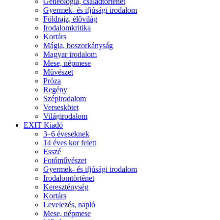
Geneológia, családtörténet
Gyermek- és ifjúsági irodalom
Földrajz, élővilág
Irodalomkritika
Kortárs
Mágia, boszorkányság
Magyar irodalom
Mese, népmese
Művészet
Próza
Regény
Szépirodalom
Verseskötet
Világirodalom
EXIT Kiadó
3–6 éveseknek
14 éves kor felett
Esszé
Fotóművészet
Gyermek- és ifjúsági irodalom
Irodalomtörténet
Kereszténység
Kortárs
Levelezés, napló
Mese, népmese