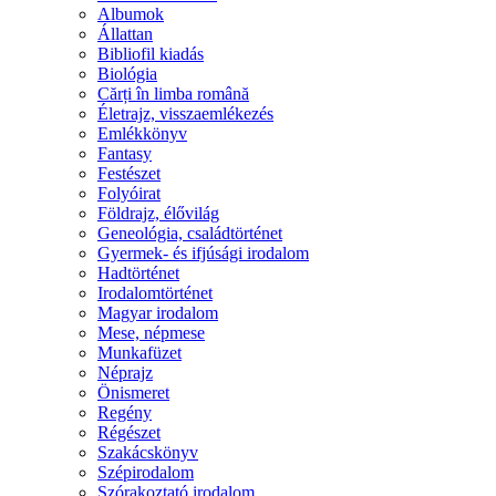
Albumok
Állattan
Bibliofil kiadás
Biológia
Cărți în limba română
Életrajz, visszaemlékezés
Emlékkönyv
Fantasy
Festészet
Folyóirat
Földrajz, élővilág
Geneológia, családtörténet
Gyermek- és ifjúsági irodalom
Hadtörténet
Irodalomtörténet
Magyar irodalom
Mese, népmese
Munkafüzet
Néprajz
Önismeret
Regény
Régészet
Szakácskönyv
Szépirodalom
Szórakoztató irodalom