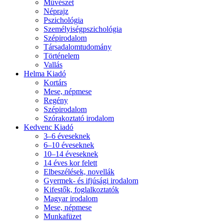
Művészet
Néprajz
Pszichológia
Személyiségpszichológia
Szépirodalom
Társadalomtudomány
Történelem
Vallás
Helma Kiadó
Kortárs
Mese, népmese
Regény
Szépirodalom
Szórakoztató irodalom
Kedvenc Kiadó
3–6 éveseknek
6–10 éveseknek
10–14 éveseknek
14 éves kor felett
Elbeszélések, novellák
Gyermek- és ifjúsági irodalom
Kifestők, foglalkoztatók
Magyar irodalom
Mese, népmese
Munkafüzet