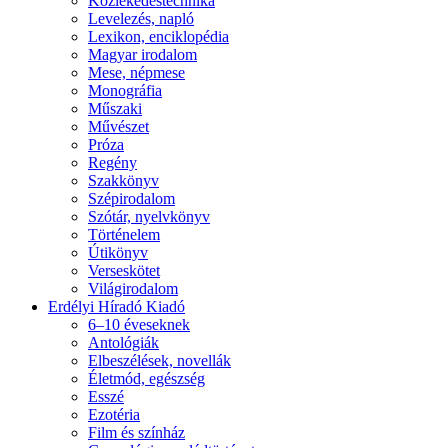
Közlekedéstechnika
Levelezés, napló
Lexikon, enciklopédia
Magyar irodalom
Mese, népmese
Monográfia
Műszaki
Művészet
Próza
Regény
Szakkönyv
Szépirodalom
Szótár, nyelvkönyv
Történelem
Útikönyv
Verseskötet
Világirodalom
Erdélyi Híradó Kiadó
6–10 éveseknek
Antológiák
Elbeszélések, novellák
Életmód, egészség
Esszé
Ezotéria
Film és színház