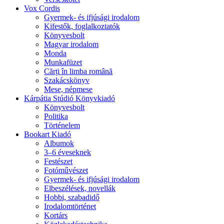
Vox Cordis
Gyermek- és ifjúsági irodalom
Kifestők, foglalkoztatók
Könyvesbolt
Magyar irodalom
Monda
Munkafüzet
Cărți în limba română
Szakácskönyv
Mese, népmese
Kárpátia Stúdió Könyvkiadó
Könyvesbolt
Politika
Történelem
Bookart Kiadó
Albumok
3–6 éveseknek
Festészet
Fotóművészet
Gyermek- és ifjúsági irodalom
Elbeszélések, novellák
Hobbi, szabadidő
Irodalomtörténet
Kortárs