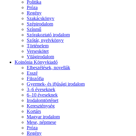
Politika
Próza
Regény
Szakácskönyv
Szépirodalom
Színmű
Szórakoztató irodalom
Szótár, nyelvkönyv
Történelem
Verseskötet
Világirodalom
Koinónia Könyvkiadó
Elbeszélések, novellák
Esszé
Filozófia
Gyermek- és ifjúsági irodalom
3–6 éveseknek
6–10 éveseknek
Irodalomtörténet
Kereszténység
Kortárs
Magyar irodalom
Mese, népmese
Próza
Regény