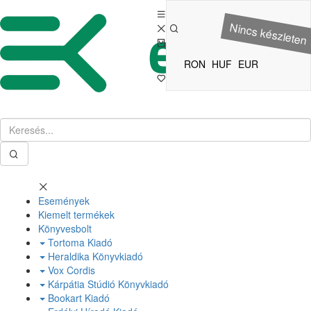
Nincs készleten
RON
HUF
EUR
Események
Kiemelt termékek
Könyvesbolt
Tortoma Kiadó
Heraldika Könyvkiadó
Vox Cordis
Kárpátia Stúdió Könyvkiadó
Bookart Kiadó