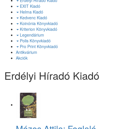
Erdélyi Híradó Kiadó
EXIT Kiadó
Helma Kiadó
Kedvenc Kiadó
Koinónia Könyvkiadó
Kriterion Könyvkiadó
Legendárium
Polis Könyvkiadó
Pro Print Könyvkiadó
Antikvárium
Akciók
Erdélyi Híradó Kiadó
Mózes Attila: Foglaló