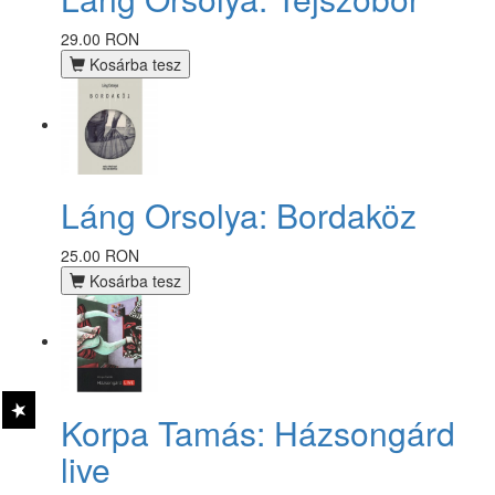
29.00 RON
Kosárba tesz
Láng Orsolya: Bordaköz
25.00 RON
Kosárba tesz
Korpa Tamás: Házsongárd
live