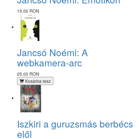
15.00 RON
Jancsó Noémi: A
webkamera-arc
25.00 RON
Kosárba tesz
Iszkiri a guruzsmás berbécs
elől