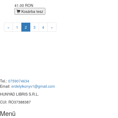
41.00 RON
Kosárba tesz
«
1
2
3
4
»
Tel.:
0759074634
Email:
erdelyikonyv1@gmail.com
HUNYAD LIBRIS S.R.L.
CUI: RO37388387
Menü