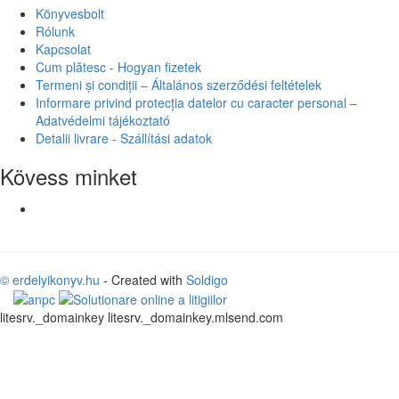
Könyvesbolt
Rólunk
Kapcsolat
Cum plătesc - Hogyan fizetek
Termeni și condiții – Általános szerződési feltételek
Informare privind protecția datelor cu caracter personal –
Adatvédelmi tájékoztató
Detalii livrare - Szállítási adatok
Kövess minket
© erdelyikonyv.hu
- Created with
Soldigo
litesrv._domainkey litesrv._domainkey.mlsend.com