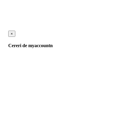
×
Cereri de myaccountn