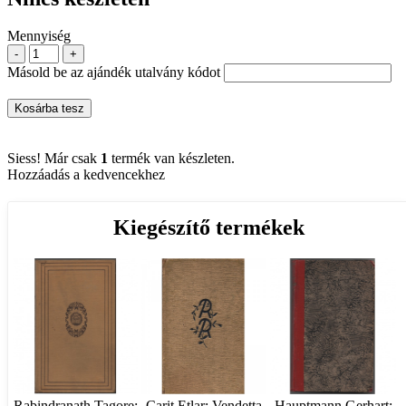
Mennyiség
-
+
Másold be az ajándék utalvány kódot
Kosárba tesz
Siess! Már csak
1
termék van készleten.
Hozzáadás a kedvencekhez
Kiegészítő termékek
Rabindranath Tagore:
Carit Etlar: Vendetta
Hauptmann Gerhart: