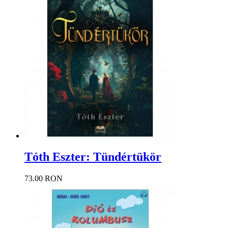
Tóth Eszter: Tündértükör
73.00 RON