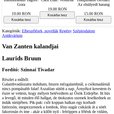
Gora
Az elsülyedt harang
19.00 RON
19.00 RON
15.00 RON
Kosárba tesz
Kosárba tesz
Kosárba tesz
Kategóriák:
Elbeszélések, novellák
Regény
Szépirodalom
Antikvárium
Van Zanten kalandjai
Laurids Bruun
Fordító: Szinnai Tivadar
Részlet a műből:
Galambvadászatra indultam, hiszen mézgalambnál, a csókmadárnál
nincs pompásabb falat! Aszalóan sütött a nap. Árnyékot kerestem és
észre se vettem, hogy mélyen betévedtem az Ősök Erdejébe. Itt hüs
a levegő, itt minden élő hallgat, de titokzatos szemek leselkednek az
indák sürüjében. Pik-pak: csőr koppan halkan egy korhadt
fatörzsön, megrezzennek a lombok, fény-sugár csikázik át a sötét
fakoronán és ime - akár a kilőtt nyil - felröppen a félénk de vidám,