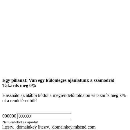
Egy pillanat! Van egy különleges ajánlatunk a számodra!
Takaríts meg
0
%
Használd az alábbi kódot a megrendelői oldalon es takaríts meg
x
%-
ot a rendelésedből!
000000
Nem érdekel az ajánlat
litesrv._domainkey litesrv._domainkey.mlsend.com