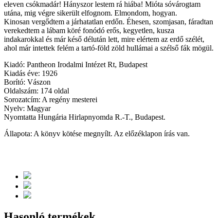
eleven csókmadár! Hányszor lestem rá hiába! Mióta sóvárogtam
utána, mig végre sikerült elfognom. Elmondom, hogyan.
Kinosan vergődtem a járhatatlan erdőn. Éhesen, szomjasan, fáradtan
verekedtem a lábam köré fonódó erős, kegyetlen, kusza
indakarokkal és már késő délután lett, mire elértem az erdő szélét,
ahol már intettek felém a tartó-föld zöld hullámai a szélső fák mögül.
Kiadó: Pantheon Irodalmi Intézet Rt, Budapest
Kiadás éve: 1926
Borító: Vászon
Oldalszám: 174 oldal
Sorozatcím: A regény mesterei
Nyelv: Magyar
Nyomtatta Hungária Hirlapnyomda R.-T., Budapest.
Állapota: A könyv kötése megnyílt. Az előzéklapon írás van.
Hasonló termékek