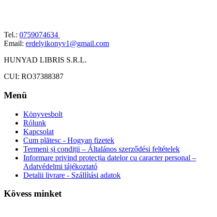
Tel.:
0759074634
Email:
erdelyikonyv1@gmail.com
HUNYAD LIBRIS S.R.L.
CUI: RO37388387
Menü
Könyvesbolt
Rólunk
Kapcsolat
Cum plătesc - Hogyan fizetek
Termeni și condiții – Általános szerződési feltételek
Informare privind protecția datelor cu caracter personal –
Adatvédelmi tájékoztató
Detalii livrare - Szállítási adatok
Kövess minket