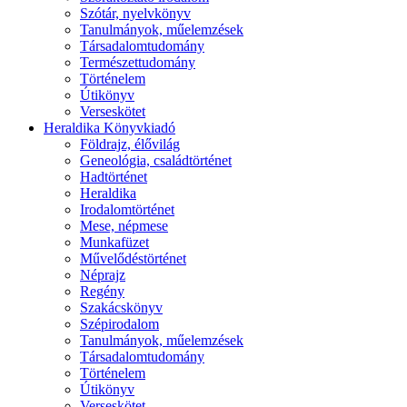
Szótár, nyelvkönyv
Tanulmányok, műelemzések
Társadalomtudomány
Természettudomány
Történelem
Útikönyv
Verseskötet
Heraldika Könyvkiadó
Földrajz, élővilág
Geneológia, családtörténet
Hadtörténet
Heraldika
Irodalomtörténet
Mese, népmese
Munkafüzet
Művelődéstörténet
Néprajz
Regény
Szakácskönyv
Szépirodalom
Tanulmányok, műelemzések
Társadalomtudomány
Történelem
Útikönyv
Verseskötet