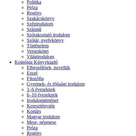
Politika
Próza
Regény
Szakácskönyv
Szépirodalom
Színmű
Szórakoztató irodalom
Szótár, nyelvkönyv
Történelem
Verseskötet
Világirodalom
Koinónia Könyvkiadó
Elbeszélések, novellák
Esszé
Filozófia
Gyermek- és ifjúsági irodalom
3–6 éveseknek
6–10 éveseknek
Irodalomtörténet
Kereszténység
Kortárs
Magyar irodalom
Mese, népmese
Próza
Regény