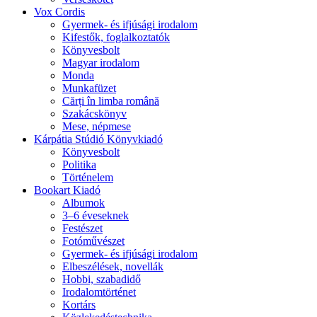
Vox Cordis
Gyermek- és ifjúsági irodalom
Kifestők, foglalkoztatók
Könyvesbolt
Magyar irodalom
Monda
Munkafüzet
Cărți în limba română
Szakácskönyv
Mese, népmese
Kárpátia Stúdió Könyvkiadó
Könyvesbolt
Politika
Történelem
Bookart Kiadó
Albumok
3–6 éveseknek
Festészet
Fotóművészet
Gyermek- és ifjúsági irodalom
Elbeszélések, novellák
Hobbi, szabadidő
Irodalomtörténet
Kortárs