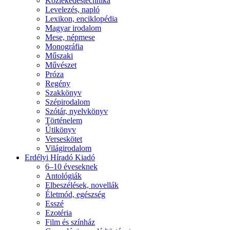
Közlekedéstechnika
Levelezés, napló
Lexikon, enciklopédia
Magyar irodalom
Mese, népmese
Monográfia
Műszaki
Művészet
Próza
Regény
Szakkönyv
Szépirodalom
Szótár, nyelvkönyv
Történelem
Útikönyv
Verseskötet
Világirodalom
Erdélyi Híradó Kiadó
6–10 éveseknek
Antológiák
Elbeszélések, novellák
Életmód, egészség
Esszé
Ezotéria
Film és színház