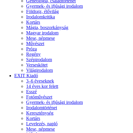
Geneológia, családtörténet
Gyermek- és ifjúsági irodalom
Földrajz, élővilág
Irodalomkritika
Kortárs
Mágia, boszorkányság
Magyar irodalom
Mese, népmese
Művészet
Próza
Regény
Szépirodalom
Verseskötet
Világirodalom
EXIT Kiadó
3–6 éveseknek
14 éves kor felett
Esszé
Fotóművészet
Gyermek- és ifjúsági irodalom
Irodalomtörténet
Kereszténység
Kortárs
Levelezés, napló
Mese, népmese