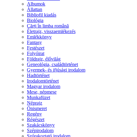
Albumok
Állattan
Bibliofil kiadás
Biológia
Cărți în limba română
Életrajz, visszaemlékezés
Emlékkönyv
Fantasy
Festészet
Folyóirat
Földrajz, élővilág
Geneológia, családtörténet
Gyermek- és ifjúsági irodalom
Hadtörténet
Irodalomtörténet
Magyar irodalom
Mese, népmese
Munkafüzet
Néprajz
Önismeret
Regény
Régészet
Szakácskönyv
Szépirodalom
Szórakoztató irodalom