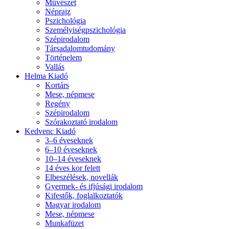
Művészet
Néprajz
Pszichológia
Személyiségpszichológia
Szépirodalom
Társadalomtudomány
Történelem
Vallás
Helma Kiadó
Kortárs
Mese, népmese
Regény
Szépirodalom
Szórakoztató irodalom
Kedvenc Kiadó
3–6 éveseknek
6–10 éveseknek
10–14 éveseknek
14 éves kor felett
Elbeszélések, novellák
Gyermek- és ifjúsági irodalom
Kifestők, foglalkoztatók
Magyar irodalom
Mese, népmese
Munkafüzet