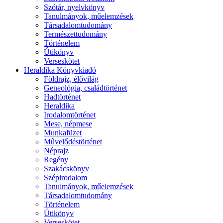
Szótár, nyelvkönyv
Tanulmányok, műelemzések
Társadalomtudomány
Természettudomány
Történelem
Útikönyv
Verseskötet
Heraldika Könyvkiadó
Földrajz, élővilág
Geneológia, családtörténet
Hadtörténet
Heraldika
Irodalomtörténet
Mese, népmese
Munkafüzet
Művelődéstörténet
Néprajz
Regény
Szakácskönyv
Szépirodalom
Tanulmányok, műelemzések
Társadalomtudomány
Történelem
Útikönyv
Verseskötet