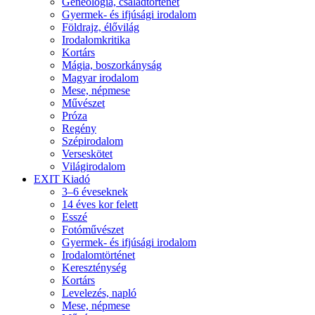
Geneológia, családtörténet
Gyermek- és ifjúsági irodalom
Földrajz, élővilág
Irodalomkritika
Kortárs
Mágia, boszorkányság
Magyar irodalom
Mese, népmese
Művészet
Próza
Regény
Szépirodalom
Verseskötet
Világirodalom
EXIT Kiadó
3–6 éveseknek
14 éves kor felett
Esszé
Fotóművészet
Gyermek- és ifjúsági irodalom
Irodalomtörténet
Kereszténység
Kortárs
Levelezés, napló
Mese, népmese