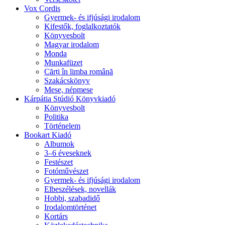
Vox Cordis
Gyermek- és ifjúsági irodalom
Kifestők, foglalkoztatók
Könyvesbolt
Magyar irodalom
Monda
Munkafüzet
Cărți în limba română
Szakácskönyv
Mese, népmese
Kárpátia Stúdió Könyvkiadó
Könyvesbolt
Politika
Történelem
Bookart Kiadó
Albumok
3–6 éveseknek
Festészet
Fotóművészet
Gyermek- és ifjúsági irodalom
Elbeszélések, novellák
Hobbi, szabadidő
Irodalomtörténet
Kortárs