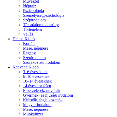
Művészet
Néprajz
Pszichológia
Személyiségpszichológia
Szépirodalom
Társadalomtudomány
Történelem
Vallás
Helma Kiadó
Kortárs
Mese, népmese
Regény
Szépirodalom
Szórakoztató irodalom
Kedvenc Kiadó
3–6 éveseknek
6–10 éveseknek
10–14 éveseknek
14 éves kor felett
Elbeszélések, novellák
Gyermek- és ifjúsági irodalom
Kifestők, foglalkoztatók
Magyar irodalom
Mese, népmese
Munkafüzet