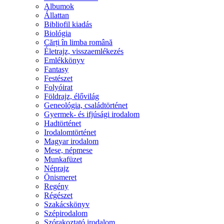
Albumok
Állattan
Bibliofil kiadás
Biológia
Cărți în limba română
Életrajz, visszaemlékezés
Emlékkönyv
Fantasy
Festészet
Folyóirat
Földrajz, élővilág
Geneológia, családtörténet
Gyermek- és ifjúsági irodalom
Hadtörténet
Irodalomtörténet
Magyar irodalom
Mese, népmese
Munkafüzet
Néprajz
Önismeret
Regény
Régészet
Szakácskönyv
Szépirodalom
Szórakoztató irodalom