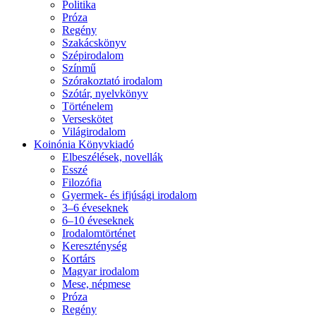
Politika
Próza
Regény
Szakácskönyv
Szépirodalom
Színmű
Szórakoztató irodalom
Szótár, nyelvkönyv
Történelem
Verseskötet
Világirodalom
Koinónia Könyvkiadó
Elbeszélések, novellák
Esszé
Filozófia
Gyermek- és ifjúsági irodalom
3–6 éveseknek
6–10 éveseknek
Irodalomtörténet
Kereszténység
Kortárs
Magyar irodalom
Mese, népmese
Próza
Regény