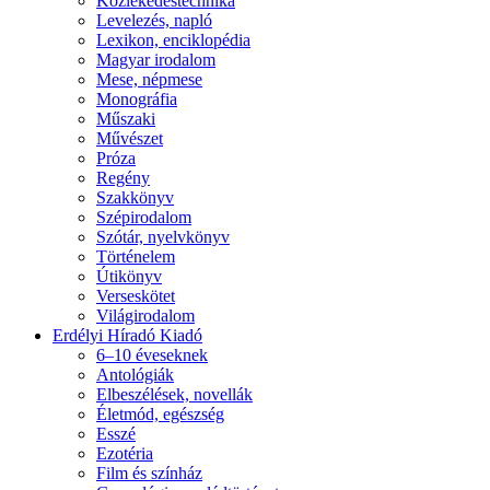
Közlekedéstechnika
Levelezés, napló
Lexikon, enciklopédia
Magyar irodalom
Mese, népmese
Monográfia
Műszaki
Művészet
Próza
Regény
Szakkönyv
Szépirodalom
Szótár, nyelvkönyv
Történelem
Útikönyv
Verseskötet
Világirodalom
Erdélyi Híradó Kiadó
6–10 éveseknek
Antológiák
Elbeszélések, novellák
Életmód, egészség
Esszé
Ezotéria
Film és színház