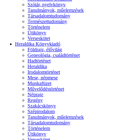
Szótár, nyelvkönyv
Tanulmányok, műelemzések
Társadalomtudomány
Természettudomány
Történelem
Útikönyv
Verseskötet
Heraldika Könyvkiadó
Földrajz, élővilág
Geneológia, családtörténet
Hadtörténet
Heraldika
Irodalomtörténet
Mese, népmese
Munkafüzet
Művelődéstörténet
Néprajz
Regény
Szakácskönyv
Szépirodalom
Tanulmányok, műelemzések
Társadalomtudomány
Történelem
Útikönyv
Verseskötet