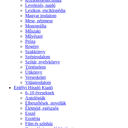
Közlekedéstechnika
Levelezés, napló
Lexikon, enciklopédia
Magyar irodalom
Mese, népmese
Monográfia
Műszaki
Művészet
Próza
Regény
Szakkönyv
Szépirodalom
Szótár, nyelvkönyv
Történelem
Útikönyv
Verseskötet
Világirodalom
Erdélyi Híradó Kiadó
6–10 éveseknek
Antológiák
Elbeszélések, novellák
Életmód, egészség
Esszé
Ezotéria
Film és színház