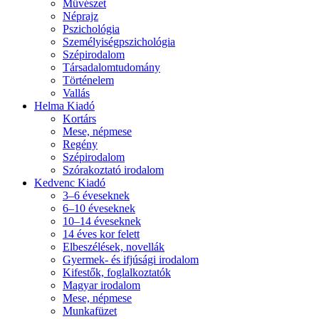
Művészet
Néprajz
Pszichológia
Személyiségpszichológia
Szépirodalom
Társadalomtudomány
Történelem
Vallás
Helma Kiadó
Kortárs
Mese, népmese
Regény
Szépirodalom
Szórakoztató irodalom
Kedvenc Kiadó
3–6 éveseknek
6–10 éveseknek
10–14 éveseknek
14 éves kor felett
Elbeszélések, novellák
Gyermek- és ifjúsági irodalom
Kifestők, foglalkoztatók
Magyar irodalom
Mese, népmese
Munkafüzet