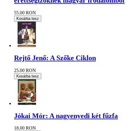
érettségizőknek magyar irodalomból
55.00 RON
Kosárba tesz
Rejtő Jenő: A Szőke Ciklon
25.00 RON
Kosárba tesz
Jókai Mór: A nagyenyedi két fűzfa
18.00 RON