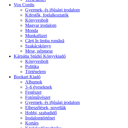
Vox Cordis
Gyermek- és ifjúsági irodalom
Kifestők, foglalkoztatók
Könyvesbolt
Magyar irodalom
Monda
Munkafüzet
Cărți în limba română
Szakácskönyv
Mese, népmese
Kárpátia Stúdió Könyvkiadó
Könyvesbolt
Politika
Történelem
Bookart Kiadó
Albumok
3–6 éveseknek
Festészet
Fotóművészet
Gyermek- és ifjúsági irodalom
Elbeszélések, novellák
Hobbi, szabadidő
Irodalomtörténet
Kortárs