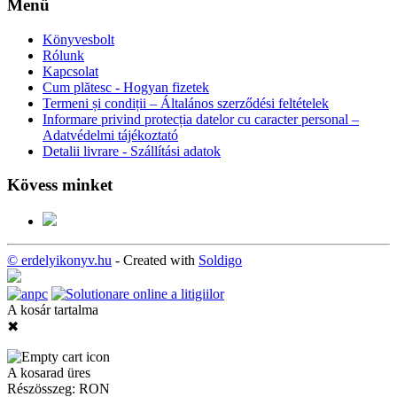
Menü
Könyvesbolt
Rólunk
Kapcsolat
Cum plătesc - Hogyan fizetek
Termeni și condiții – Általános szerződési feltételek
Informare privind protecția datelor cu caracter personal –
Adatvédelmi tájékoztató
Detalii livrare - Szállítási adatok
Kövess minket
© erdelyikonyv.hu
- Created with
Soldigo
A kosár tartalma
✖
A kosarad üres
Részösszeg:
RON