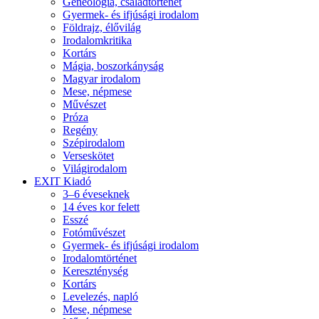
Geneológia, családtörténet
Gyermek- és ifjúsági irodalom
Földrajz, élővilág
Irodalomkritika
Kortárs
Mágia, boszorkányság
Magyar irodalom
Mese, népmese
Művészet
Próza
Regény
Szépirodalom
Verseskötet
Világirodalom
EXIT Kiadó
3–6 éveseknek
14 éves kor felett
Esszé
Fotóművészet
Gyermek- és ifjúsági irodalom
Irodalomtörténet
Kereszténység
Kortárs
Levelezés, napló
Mese, népmese