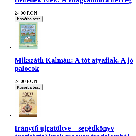
Benedek Elek: A világvándora herceg
24.00 RON
Kosárba tesz
Mikszáth Kálmán: A tót atyafiak. A jó
palócok
24.00 RON
Kosárba tesz
Iránytű újratöltve – segédkönyv