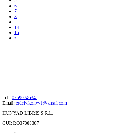
5
6
7
8
...
14
15
»
Tel.:
0759074634
Email:
erdelyikonyv1@gmail.com
HUNYAD LIBRIS S.R.L.
CUI: RO37388387