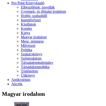
Pro Print Könyvkiadó
Elbeszélések, novellák
Gyermek- és ifjúsági irodalom
Hobbi, szabadidő
Iparművészet
Kisállatok
Kortárs
Kutya
Magyar irodalom
Mese, népmese
Művészet
Politika
Szakácskönyv
Szépirodalom
Társadalomtudomány
Társadalompolitika
Történelem
Útikönyv
Antikvárium
Akciók
Magyar irodalom