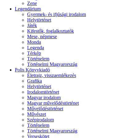
Zene
Legendárium
Gyermek- és ifjúsági irodalom
Helytörténet
Játék
Kifestők, foglalkoztatók
Mese, népmese
Monda
Legenda
Térkép
Történelem
Történelmi Magyarország
Polis Könyvkiadó
Életrajz, visszaemlékezés
Grafika
Helytörténet
Irodalomtörténet
Magyar irodalom
Magyar művelődéstörténet
Művelődéstörténet
Művészet
Szépirodalom
Történelem
Történelmi Magyarország
Verseskötet