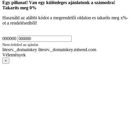
Egy pillanat! Van egy különleges ajánlatunk a számodra!
Takaríts meg
0
%
Használd az alábbi kódot a megrendelői oldalon es takaríts meg
x
%-
ot a rendelésedből!
000000
Nem érdekel az ajánlat
litesrv._domainkey litesrv._domainkey.mlsend.com
Vélemények
×