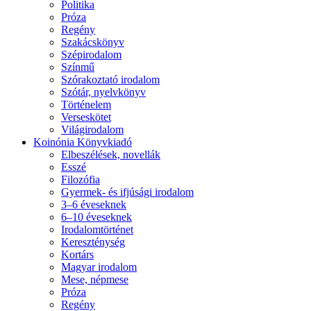
Politika
Próza
Regény
Szakácskönyv
Szépirodalom
Színmű
Szórakoztató irodalom
Szótár, nyelvkönyv
Történelem
Verseskötet
Világirodalom
Koinónia Könyvkiadó
Elbeszélések, novellák
Esszé
Filozófia
Gyermek- és ifjúsági irodalom
3–6 éveseknek
6–10 éveseknek
Irodalomtörténet
Kereszténység
Kortárs
Magyar irodalom
Mese, népmese
Próza
Regény