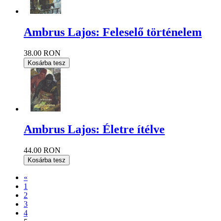
Ambrus Lajos: Feleselő történelem
38.00 RON
Kosárba tesz
Ambrus Lajos: Életre ítélve
44.00 RON
Kosárba tesz
«
1
2
3
4