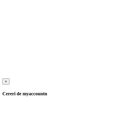
×
Cereri de myaccountn