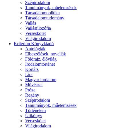
Szépirodalom
Tanulmányok, műelemzések
Társadalompolitika
Társadalomtudomány
Vallás
Vallásfilozófia
Verseskötet
Világirodalom
Kriterion Könyvkiadó
Antológiák
Elbeszélések, novellák
Földrajz, élővilág
Irodalomtörténet
Kortárs
Líra
Magyar irodalom
Művészet
Próza
Regény
Szépirodalom
Tanulmányok, műelemzések
Történelem
Útikönyv
Verseskötet
Világirodalom