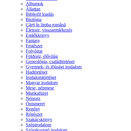
Albumok
Állattan
Bibliofil kiadás
Biológia
Cărți în limba română
Életrajz, visszaemlékezés
Emlékkönyv
Fantasy
Festészet
Folyóirat
Földrajz, élővilág
Geneológia, családtörténet
Gyermek- és ifjúsági irodalom
Hadtörténet
Irodalomtörténet
Magyar irodalom
Mese, népmese
Munkafüzet
Néprajz
Önismeret
Regény
Régészet
Szakácskönyv
Szépirodalom
Szórakoztató irodalom