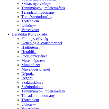
Szótár, nyelvkönyv
Tanulmányok, műelemzések
Társadalomtudomány
Természettudomány
Történelem
Útikönyv
Verseskötet
Heraldika Könyvkiadó
Földrajz, élővilág
Geneológia, családtörténet
Hadtörténet
Heraldika
Irodalomtörténet
Mese, népmese
Munkafüzet
Művelődéstörténet
Néprajz
Regény
Szakácskönyv
Szépirodalom
Tanulmányok, műelemzések
Társadalomtudomány
Történelem
Útikönyv
Verseskötet