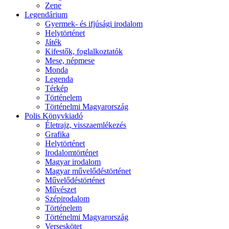
Zene
Legendárium
Gyermek- és ifjúsági irodalom
Helytörténet
Játék
Kifestők, foglalkoztatók
Mese, népmese
Monda
Legenda
Térkép
Történelem
Történelmi Magyarország
Polis Könyvkiadó
Életrajz, visszaemlékezés
Grafika
Helytörténet
Irodalomtörténet
Magyar irodalom
Magyar művelődéstörténet
Művelődéstörténet
Művészet
Szépirodalom
Történelem
Történelmi Magyarország
Verseskötet