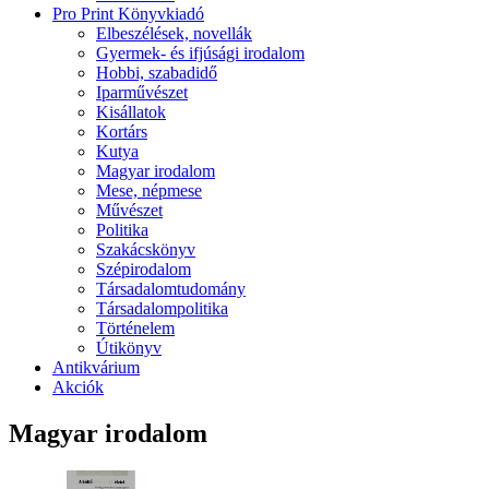
Pro Print Könyvkiadó
Elbeszélések, novellák
Gyermek- és ifjúsági irodalom
Hobbi, szabadidő
Iparművészet
Kisállatok
Kortárs
Kutya
Magyar irodalom
Mese, népmese
Művészet
Politika
Szakácskönyv
Szépirodalom
Társadalomtudomány
Társadalompolitika
Történelem
Útikönyv
Antikvárium
Akciók
Magyar irodalom