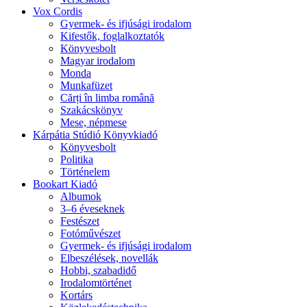
Vox Cordis
Gyermek- és ifjúsági irodalom
Kifestők, foglalkoztatók
Könyvesbolt
Magyar irodalom
Monda
Munkafüzet
Cărți în limba română
Szakácskönyv
Mese, népmese
Kárpátia Stúdió Könyvkiadó
Könyvesbolt
Politika
Történelem
Bookart Kiadó
Albumok
3–6 éveseknek
Festészet
Fotóművészet
Gyermek- és ifjúsági irodalom
Elbeszélések, novellák
Hobbi, szabadidő
Irodalomtörténet
Kortárs