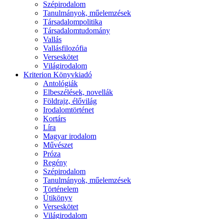
Szépirodalom
Tanulmányok, műelemzések
Társadalompolitika
Társadalomtudomány
Vallás
Vallásfilozófia
Verseskötet
Világirodalom
Kriterion Könyvkiadó
Antológiák
Elbeszélések, novellák
Földrajz, élővilág
Irodalomtörténet
Kortárs
Líra
Magyar irodalom
Művészet
Próza
Regény
Szépirodalom
Tanulmányok, műelemzések
Történelem
Útikönyv
Verseskötet
Világirodalom