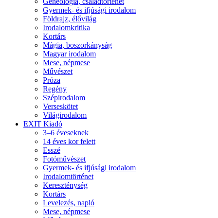
Geneológia, családtörténet
Gyermek- és ifjúsági irodalom
Földrajz, élővilág
Irodalomkritika
Kortárs
Mágia, boszorkányság
Magyar irodalom
Mese, népmese
Művészet
Próza
Regény
Szépirodalom
Verseskötet
Világirodalom
EXIT Kiadó
3–6 éveseknek
14 éves kor felett
Esszé
Fotóművészet
Gyermek- és ifjúsági irodalom
Irodalomtörténet
Kereszténység
Kortárs
Levelezés, napló
Mese, népmese