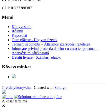
CUI: RO37388387
Menü
Könyvesbolt
Rólunk
Kapcsolat
Cum plătesc - Hogyan fizetek
Termeni și condiții – Általános szerződési feltételek
Informare privind protecția datelor cu caracter personal –
Adatvédelmi tájékoztató
Detalii livrare - Szállítási adatok
Kövess minket
© erdelyikonyv.hu
- Created with
Soldigo
A kosár tartalma
✖