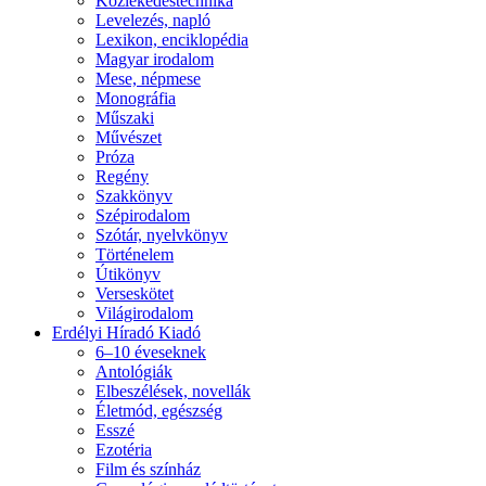
Közlekedéstechnika
Levelezés, napló
Lexikon, enciklopédia
Magyar irodalom
Mese, népmese
Monográfia
Műszaki
Művészet
Próza
Regény
Szakkönyv
Szépirodalom
Szótár, nyelvkönyv
Történelem
Útikönyv
Verseskötet
Világirodalom
Erdélyi Híradó Kiadó
6–10 éveseknek
Antológiák
Elbeszélések, novellák
Életmód, egészség
Esszé
Ezotéria
Film és színház