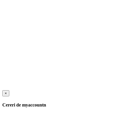
×
Cereri de myaccountn