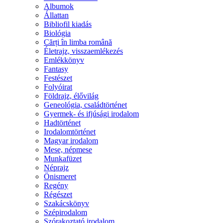
Albumok
Állattan
Bibliofil kiadás
Biológia
Cărți în limba română
Életrajz, visszaemlékezés
Emlékkönyv
Fantasy
Festészet
Folyóirat
Földrajz, élővilág
Geneológia, családtörténet
Gyermek- és ifjúsági irodalom
Hadtörténet
Irodalomtörténet
Magyar irodalom
Mese, népmese
Munkafüzet
Néprajz
Önismeret
Regény
Régészet
Szakácskönyv
Szépirodalom
Szórakoztató irodalom