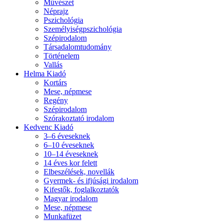
Művészet
Néprajz
Pszichológia
Személyiségpszichológia
Szépirodalom
Társadalomtudomány
Történelem
Vallás
Helma Kiadó
Kortárs
Mese, népmese
Regény
Szépirodalom
Szórakoztató irodalom
Kedvenc Kiadó
3–6 éveseknek
6–10 éveseknek
10–14 éveseknek
14 éves kor felett
Elbeszélések, novellák
Gyermek- és ifjúsági irodalom
Kifestők, foglalkoztatók
Magyar irodalom
Mese, népmese
Munkafüzet