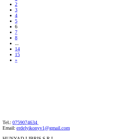
2
3
4
5
6
7
8
...
14
15
»
Tel.:
0759074634
Email:
erdelyikonyv1@gmail.com
HUNYAD LIBRIS S.R.L.