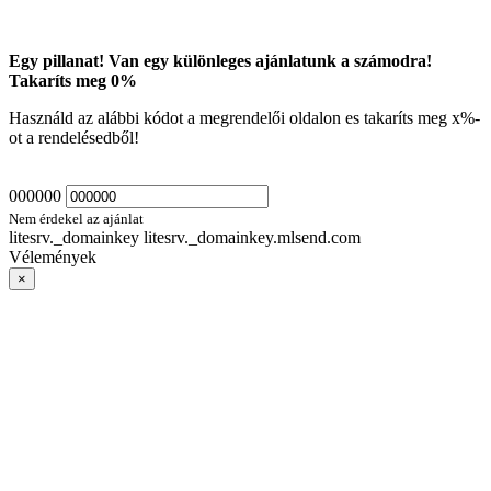
Egy pillanat! Van egy különleges ajánlatunk a számodra!
Takaríts meg
0
%
Használd az alábbi kódot a megrendelői oldalon es takaríts meg
x
%-
ot a rendelésedből!
000000
Nem érdekel az ajánlat
litesrv._domainkey litesrv._domainkey.mlsend.com
Vélemények
×