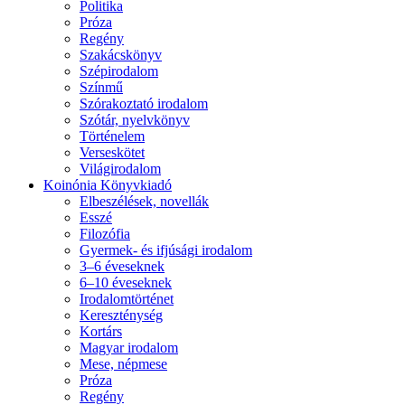
Politika
Próza
Regény
Szakácskönyv
Szépirodalom
Színmű
Szórakoztató irodalom
Szótár, nyelvkönyv
Történelem
Verseskötet
Világirodalom
Koinónia Könyvkiadó
Elbeszélések, novellák
Esszé
Filozófia
Gyermek- és ifjúsági irodalom
3–6 éveseknek
6–10 éveseknek
Irodalomtörténet
Kereszténység
Kortárs
Magyar irodalom
Mese, népmese
Próza
Regény