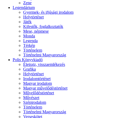
Zene
Legendárium
Gyermek- és ifjúsági irodalom
Helytörténet
Játék
Kifestők, foglalkoztatók
Mese, népmese
Monda
Legenda
Térkép
Történelem
Történelmi Magyarország
Polis Könyvkiadó
Életrajz, visszaemlékezés
Grafika
Helytörténet
Irodalomtörténet
Magyar irodalom
Magyar művelődéstörténet
Művelődéstörténet
Művészet
Szépirodalom
Történelem
Történelmi Magyarország
Verseskötet