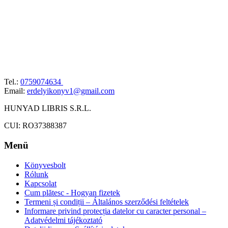
Tel.:
0759074634
Email:
erdelyikonyv1@gmail.com
HUNYAD LIBRIS S.R.L.
CUI: RO37388387
Menü
Könyvesbolt
Rólunk
Kapcsolat
Cum plătesc - Hogyan fizetek
Termeni și condiții – Általános szerződési feltételek
Informare privind protecția datelor cu caracter personal –
Adatvédelmi tájékoztató