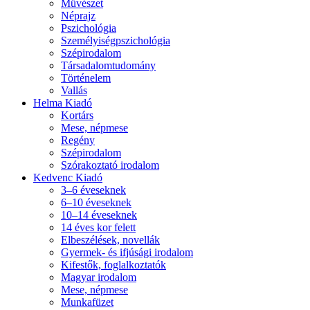
Művészet
Néprajz
Pszichológia
Személyiségpszichológia
Szépirodalom
Társadalomtudomány
Történelem
Vallás
Helma Kiadó
Kortárs
Mese, népmese
Regény
Szépirodalom
Szórakoztató irodalom
Kedvenc Kiadó
3–6 éveseknek
6–10 éveseknek
10–14 éveseknek
14 éves kor felett
Elbeszélések, novellák
Gyermek- és ifjúsági irodalom
Kifestők, foglalkoztatók
Magyar irodalom
Mese, népmese
Munkafüzet