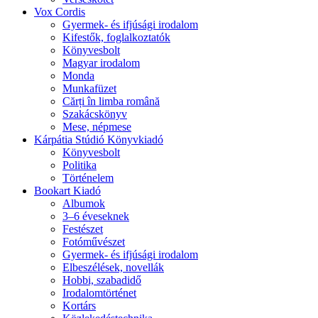
Vox Cordis
Gyermek- és ifjúsági irodalom
Kifestők, foglalkoztatók
Könyvesbolt
Magyar irodalom
Monda
Munkafüzet
Cărți în limba română
Szakácskönyv
Mese, népmese
Kárpátia Stúdió Könyvkiadó
Könyvesbolt
Politika
Történelem
Bookart Kiadó
Albumok
3–6 éveseknek
Festészet
Fotóművészet
Gyermek- és ifjúsági irodalom
Elbeszélések, novellák
Hobbi, szabadidő
Irodalomtörténet
Kortárs