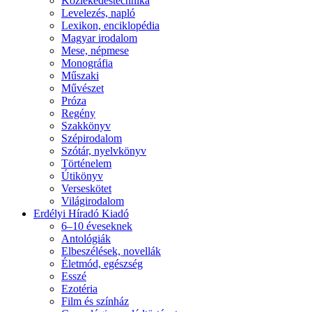
Közlekedéstechnika
Levelezés, napló
Lexikon, enciklopédia
Magyar irodalom
Mese, népmese
Monográfia
Műszaki
Művészet
Próza
Regény
Szakkönyv
Szépirodalom
Szótár, nyelvkönyv
Történelem
Útikönyv
Verseskötet
Világirodalom
Erdélyi Híradó Kiadó
6–10 éveseknek
Antológiák
Elbeszélések, novellák
Életmód, egészség
Esszé
Ezotéria
Film és színház