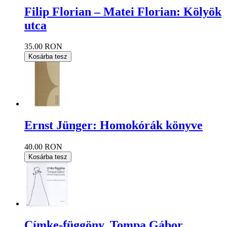
Filip Florian – Matei Florian: Kölyök
utca
35.00 RON
Kosárba tesz
Ernst Jünger: Homokórák könyve
40.00 RON
Kosárba tesz
Címke-függöny. Tompa Gábor