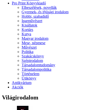
Pro Print Könyvkiadó
Elbeszélések, novellák
Gyermek- és ifjúsági irodalom
Hobbi, szabadidő
Iparművészet
Kisállatok
Kortárs
Kutya
Magyar irodalom
Mese, népmese
Művészet
Politika
Szakácskönyv
Szépirodalom
Társadalomtudomány
Társadalompolitika
Történelem
Útikönyv
Antikvárium
Akciók
Világirodalom