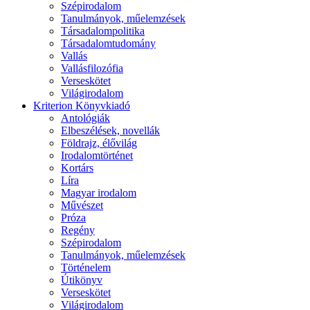
Szépirodalom
Tanulmányok, műelemzések
Társadalompolitika
Társadalomtudomány
Vallás
Vallásfilozófia
Verseskötet
Világirodalom
Kriterion Könyvkiadó
Antológiák
Elbeszélések, novellák
Földrajz, élővilág
Irodalomtörténet
Kortárs
Líra
Magyar irodalom
Művészet
Próza
Regény
Szépirodalom
Tanulmányok, műelemzések
Történelem
Útikönyv
Verseskötet
Világirodalom