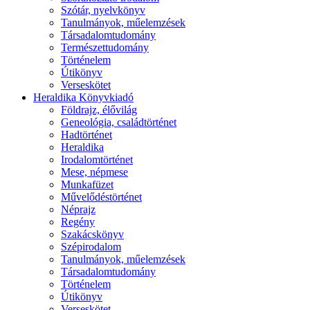
Szótár, nyelvkönyv
Tanulmányok, műelemzések
Társadalomtudomány
Természettudomány
Történelem
Útikönyv
Verseskötet
Heraldika Könyvkiadó
Földrajz, élővilág
Geneológia, családtörténet
Hadtörténet
Heraldika
Irodalomtörténet
Mese, népmese
Munkafüzet
Művelődéstörténet
Néprajz
Regény
Szakácskönyv
Szépirodalom
Tanulmányok, műelemzések
Társadalomtudomány
Történelem
Útikönyv
Verseskötet