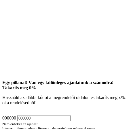
Egy pillanat! Van egy különleges ajánlatunk a számodra!
Takaríts meg
0
%
Használd az alábbi kódot a megrendelői oldalon es takaríts meg
x
%-
ot a rendelésedből!
000000
Nem érdekel az ajánlat
litesrv._domainkey litesrv._domainkey.mlsend.com