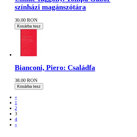
színházi magánszótára
30.00 RON
Kosárba tesz
Bianconi, Piero: Családfa
38.00 RON
Kosárba tesz
«
1
2
3
4
»