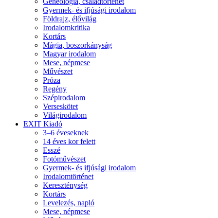
Geneológia, családtörténet
Gyermek- és ifjúsági irodalom
Földrajz, élővilág
Irodalomkritika
Kortárs
Mágia, boszorkányság
Magyar irodalom
Mese, népmese
Művészet
Próza
Regény
Szépirodalom
Verseskötet
Világirodalom
EXIT Kiadó
3–6 éveseknek
14 éves kor felett
Esszé
Fotóművészet
Gyermek- és ifjúsági irodalom
Irodalomtörténet
Kereszténység
Kortárs
Levelezés, napló
Mese, népmese