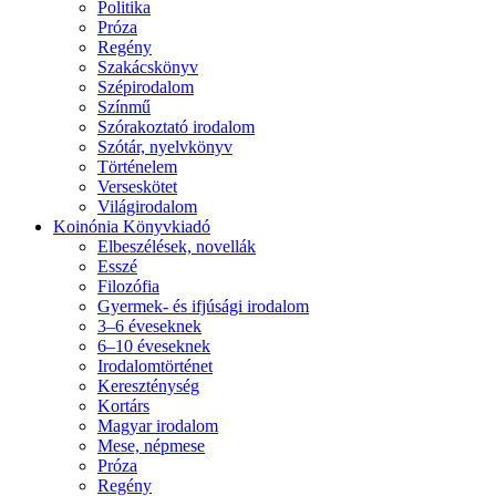
Politika
Próza
Regény
Szakácskönyv
Szépirodalom
Színmű
Szórakoztató irodalom
Szótár, nyelvkönyv
Történelem
Verseskötet
Világirodalom
Koinónia Könyvkiadó
Elbeszélések, novellák
Esszé
Filozófia
Gyermek- és ifjúsági irodalom
3–6 éveseknek
6–10 éveseknek
Irodalomtörténet
Kereszténység
Kortárs
Magyar irodalom
Mese, népmese
Próza
Regény