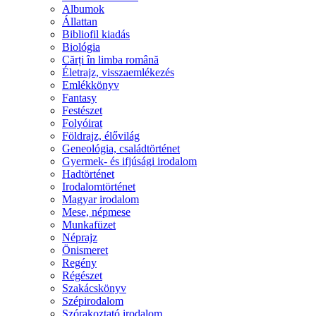
Albumok
Állattan
Bibliofil kiadás
Biológia
Cărți în limba română
Életrajz, visszaemlékezés
Emlékkönyv
Fantasy
Festészet
Folyóirat
Földrajz, élővilág
Geneológia, családtörténet
Gyermek- és ifjúsági irodalom
Hadtörténet
Irodalomtörténet
Magyar irodalom
Mese, népmese
Munkafüzet
Néprajz
Önismeret
Regény
Régészet
Szakácskönyv
Szépirodalom
Szórakoztató irodalom